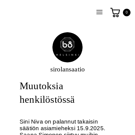
Toggle
0
navigation
sirolansaatio
Muutoksia
henkilöstössä
Sini Niva on palannut takaisin
säätiön asiamieheksi 15.9.2025.
Saana Simonen siirtyy muihin