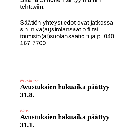
tehtäviin.
Säätiön yhteystiedot ovat jatkossa
sini.niva(at)sirolansaatio.fi tai
toimisto(at)sirolansaatio.fi ja p. 040
167 7700.
Edellinen
Edelleinen
Avustuksien hakuaika päättyy
artikkeli:
31.8.
Next
Next
Avustuksien hakuaika päättyy
post:
31.1.