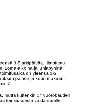
leensä 3-5 arkipäivää. Ilmoitettu
le. Loma-aikoina ja juhlapyhinä
, toimitusaika on yleensä 1-3
tilauksen painon ja koon mukaan.
mistä.
ättä, mutta kuitenkin 14 vuorokauden
taa toimituksesta vastanneelle