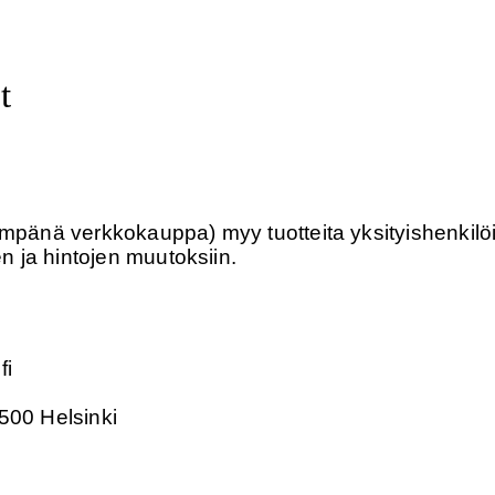
t
empänä verkkokauppa) myy tuotteita yksityishenkilöi
 ja hintojen muutoksiin.
fi
500 Helsinki