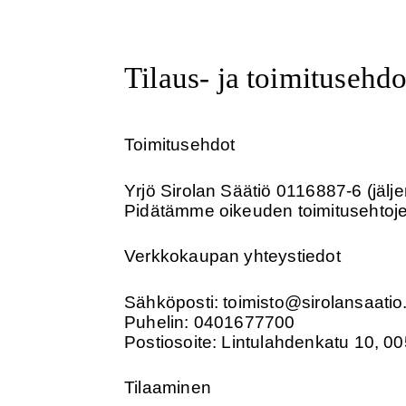
Tilaus- ja toimitusehdo
Toimitusehdot
Yrjö Sirolan Säätiö 0116887-6 (jälj
Pidätämme oikeuden toimitusehtojen
Verkkokaupan yhteystiedot
Sähköposti: toimisto@sirolansaatio.
Puhelin: 0401677700
Postiosoite: Lintulahdenkatu 10, 00
Tilaaminen