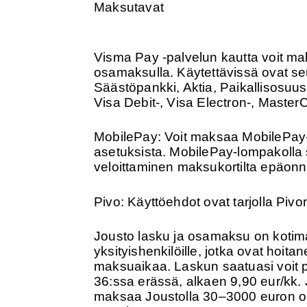
Maksutavat
Visma Pay -palvelun kautta voit maks
osamaksulla. Käytettävissä ovat 
Säästöpankki, Aktia, Paikallisosuu
Visa Debit-, Visa Electron-, MasterC
MobilePay: Voit maksaa MobilePay-
asetuksista. MobilePay-lompakolla s
veloittaminen maksukortilta epäon
Pivo: Käyttöehdot ovat tarjolla Pivon
Jousto lasku ja osamaksu on kotimain
yksityishenkilöille, jotka ovat hoit
maksuaikaa. Laskun saatuasi voit 
36:ssa erässä, alkaen 9,90 eur/kk.
maksaa Joustolla 30–3000 euron ost