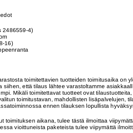
iedot
s 2486559-4)
com
 8-16)
appeenranta
Varastosta toimitettavien tuotteiden toimitusaika on y
 siihen, että tilaus lähtee varastoltamme asiakkaal
pi. Mikäli toimitettavat tuotteet ovat tilaustuotteita
valitun toimitustavan, mahdollisten lisäpalvelujen, 
ssatoiminnossa ennen tilauksen lopullista hyväksy
nut toimituksen aikana, tulee tästä ilmoittaa viipym
ssa vioittuneista paketeista tulee viipymättä ilmoit