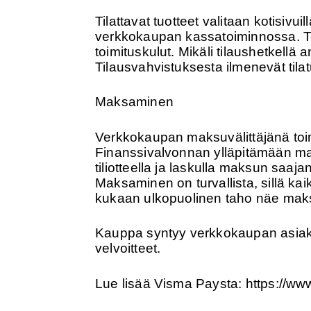
Tilattavat tuotteet valitaan kotisivu
verkkokaupan kassatoiminnossa. Te
toimituskulut. Mikäli tilaushetkellä
Tilausvahvistuksesta ilmenevät tilat
Maksaminen
Verkkokaupan maksuvälittäjänä toim
Finanssivalvonnan ylläpitämään mak
tiliotteella ja laskulla maksun sa
Maksaminen on turvallista, sillä kai
kukaan ulkopuolinen taho näe maks
Kauppa syntyy verkkokaupan asiakka
velvoitteet.
Lue lisää Visma Paysta: https://ww