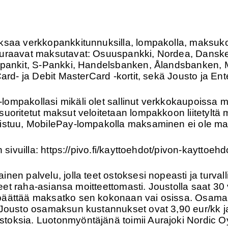
aa verkkopankkitunnuksilla, lompakolla, maksukortei
seuraavat maksutavat: Osuuspankki, Nordea, Dans
spankit, S-Pankki, Handelsbanken, Ålandsbanken, M
ard- ja Debit MasterCard -kortit, sekä Jousto ja Ent
lompakollasi mikäli olet sallinut verkkokaupoissa
uoritetut maksut veloitetaan lompakkoon liitetyltä 
nistuu, MobilePay-lompakolla maksaminen ei ole ma
 sivuilla: https://pivo.fi/kayttoehdot/pivon-kayttoehd
en palvelu, jolla teet ostoksesi nopeasti ja turvalli
aneet raha-asiansa moitteettomasti. Joustolla saat 30
päättää maksatko sen kokonaan vai osissa. Osamak
 Jousto osamaksun kustannukset ovat 3,90 eur/kk ja
oksia. Luotonmyöntäjänä toimii Aurajoki Nordic Oy