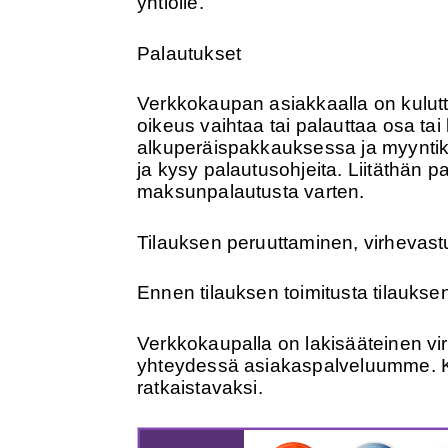
yhtiölle.
Palautukset
Verkkokaupan asiakkaalla on kulutt
oikeus vaihtaa tai palauttaa osa tai k
alkuperäispakkauksessa ja myyntikun
ja kysy palautusohjeita. Liitäthän 
maksunpalautusta varten.
Tilauksen peruuttaminen, virhevastu
Ennen tilauksen toimitusta tilauksen 
Verkkokaupalla on lakisääteinen v
yhteydessä asiakaspalveluumme. Kulu
ratkaistavaksi.