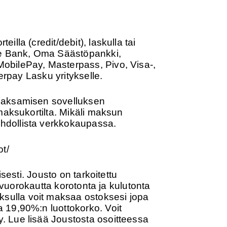
lla (credit/debit), laskulla tai
ke Bank, Oma Säästöpankki,
obilePay, Masterpass, Pivo, Visa-,
erpay Lasku yritykselle.
 maksamisen sovelluksen
maksukortilta. Mikäli maksun
hdollista verkkokaupassa.
ot/
sesti. Jousto on tarkoitettu
 vuorokautta korotonta ja kulutonta
sulla voit maksaa ostoksesi jopa
 19,90%:n luottokorko. Voit
. Lue lisää Joustosta osoitteessa