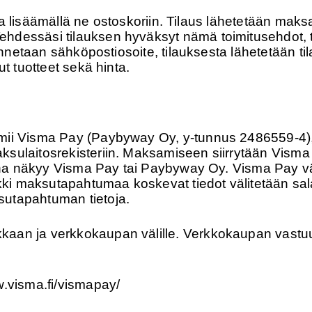
illa lisäämällä ne ostoskoriin. Tilaus lähetetään mak
hdessäsi tilauksen hyväksyt nämä toimitusehdot, t
 annetaan sähköpostiosoite, tilauksesta lähetetään t
ut tuotteet sekä hinta.
ii Visma Pay (Paybyway Oy, y-tunnus 2486559-4), j
sulaitosrekisteriin. Maksamiseen siirrytään Visma
ajana näkyy Visma Pay tai Paybyway Oy. Visma Pay v
kki maksutapahtumaa koskevat tiedot välitetään salat
utapahtuman tietoja.
an ja verkkokaupan välille. Verkkokaupan vastuull
w.visma.fi/vismapay/