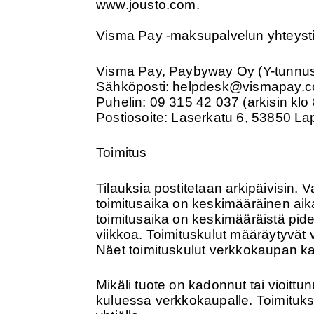
www.jousto.com.
Visma Pay -maksupalvelun yhteyst
Visma Pay, Paybyway Oy (Y-tunnu
Sähköposti: helpdesk@vismapay.
Puhelin: 09 315 42 037 (arkisin klo
Postiosoite: Laserkatu 6, 53850 L
Toimitus
Tilauksia postitetaan arkipäivisin. 
toimitusaika on keskimääräinen aika
toimitusaika on keskimääräistä pidem
viikkoa. Toimituskulut määräytyvät 
Näet toimituskulut verkkokaupan ka
Mikäli tuote on kadonnut tai vioittu
kuluessa verkkokaupalle. Toimitukse