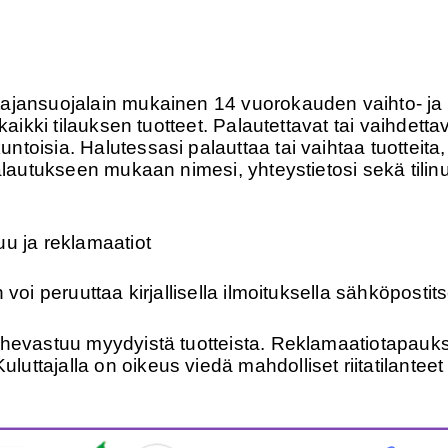
ajansuojalain mukainen 14 vuorokauden vaihto- ja 
aikki tilauksen tuotteet. Palautettavat tai vaihdettav
toisia. Halutessasi palauttaa tai vaihtaa tuotteit
palautukseen mukaan nimesi, yhteystietosi sekä tili
u ja reklamaatiot
voi peruuttaa kirjallisella ilmoituksella sähköpostits
irhevastuu myydyistä tuotteista. Reklamaatiotapa
ttajalla on oikeus viedä mahdolliset riitatilanteet 