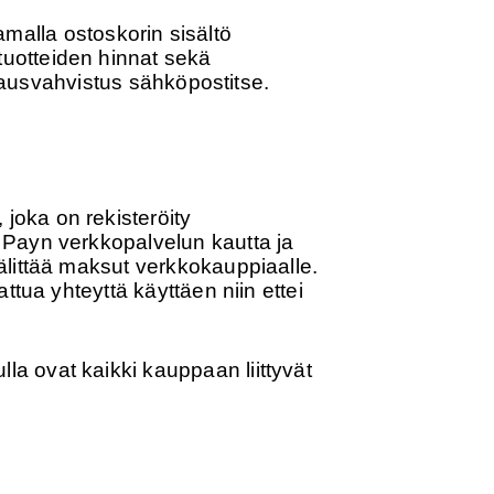
samalla ostoskorin sisältö
uotteiden hinnat sekä
ilausvahvistus sähköpostitse.
oka on rekisteröity
 Payn verkkopalvelun kautta ja
älittää maksut verkkokauppiaalle.
tua yhteyttä käyttäen niin ettei
a ovat kaikki kauppaan liittyvät