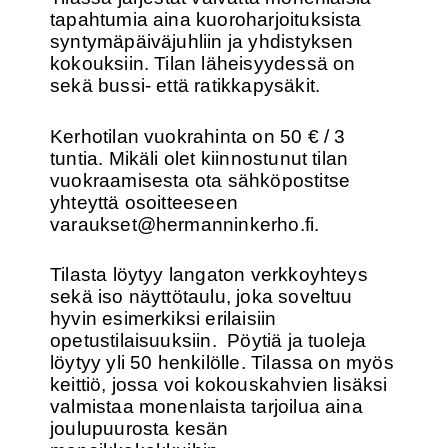
tapahtumia aina kuoroharjoituksista
syntymäpäiväjuhliin ja yhdistyksen
kokouksiin. Tilan läheisyydessä on
sekä bussi- että ratikkapysäkit.
Kerhotilan vuokrahinta on 50 € / 3
tuntia. Mikäli olet kiinnostunut tilan
vuokraamisesta ota sähköpostitse
yhteyttä osoitteeseen
varaukset@hermanninkerho.fi.
Tilasta löytyy langaton verkkoyhteys
sekä iso näyttötaulu, joka soveltuu
hyvin esimerkiksi erilaisiin
opetustilaisuuksiin. Pöytiä ja tuoleja
löytyy yli 50 henkilölle. Tilassa on myös
keittiö, jossa voi kokouskahvien lisäksi
valmistaa monenlaista tarjoilua aina
joulupuurosta kesän