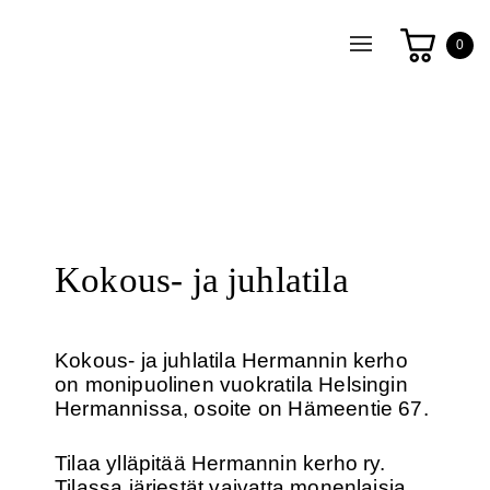
Toggle
0
navigation
Kokous- ja juhlatila
Kokous- ja juhlatila Hermannin kerho
on monipuolinen vuokratila Helsingin
Hermannissa, osoite on Hämeentie 67.
Tilaa ylläpitää Hermannin kerho ry.
Tilassa järjestät vaivatta monenlaisia