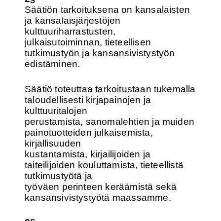
Säätiön tarkoituksena on kansalaisten
ja kansalaisjärjestöjen
kulttuuriharrastusten,
julkaisutoiminnan, tieteellisen
tutkimustyön ja kansansivistystyön
edistäminen.
Säätiö toteuttaa tarkoitustaan tukemalla
taloudellisesti kirjapainojen ja
kulttuuritalojen
perustamista, sanomalehtien ja muiden
painotuotteiden julkaisemista,
kirjallisuuden
kustantamista, kirjailijoiden ja
taiteilijoiden kouluttamista, tieteellistä
tutkimustyötä ja
työväen perinteen keräämistä sekä
kansansivistystyötä maassamme.