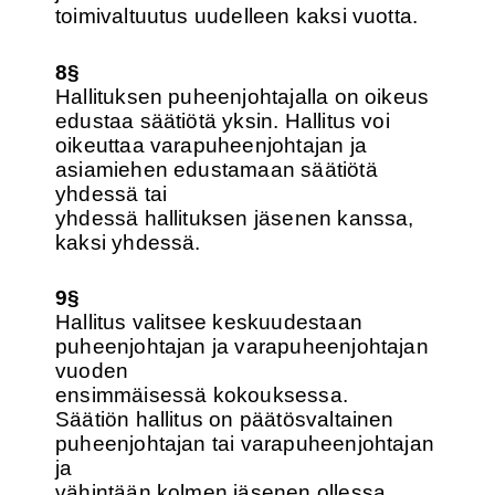
toimivaltuutus uudelleen kaksi vuotta.
8§
Hallituksen puheenjohtajalla on oikeus
edustaa säätiötä yksin. Hallitus voi
oikeuttaa varapuheenjohtajan ja
asiamiehen edustamaan säätiötä
yhdessä tai
yhdessä hallituksen jäsenen kanssa,
kaksi yhdessä.
9§
Hallitus valitsee keskuudestaan
puheenjohtajan ja varapuheenjohtajan
vuoden
ensimmäisessä kokouksessa.
Säätiön hallitus on päätösvaltainen
puheenjohtajan tai varapuheenjohtajan
ja
vähintään kolmen jäsenen ollessa