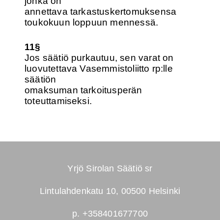
jonka on
annettava tarkastuskertomuksensa
toukokuun loppuun mennessä.
11§
Jos säätiö purkautuu, sen varat on
luovutettava Vasemmistoliitto rp:lle
säätiön
omaksuman tarkoitusperän
toteuttamiseksi.
Yrjö Sirolan Säätiö sr
Lintulahdenkatu 10, 00500 Helsinki
p. +358401677700