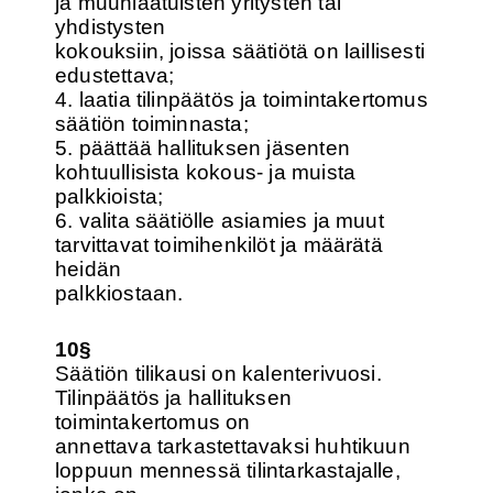
ja muunlaatuisten yritysten tai
yhdistysten
kokouksiin, joissa säätiötä on laillisesti
edustettava;
4. laatia tilinpäätös ja toimintakertomus
säätiön toiminnasta;
5. päättää hallituksen jäsenten
kohtuullisista kokous- ja muista
palkkioista;
6. valita säätiölle asiamies ja muut
tarvittavat toimihenkilöt ja määrätä
heidän
palkkiostaan.
10§
Säätiön tilikausi on kalenterivuosi.
Tilinpäätös ja hallituksen
toimintakertomus on
annettava tarkastettavaksi huhtikuun
loppuun mennessä tilintarkastajalle,