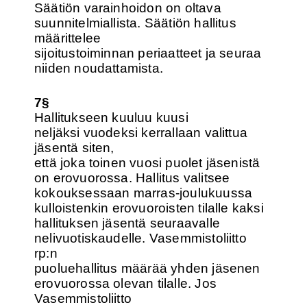
Säätiön varainhoidon on oltava
suunnitelmiallista. Säätiön hallitus
määrittelee
sijoitustoiminnan periaatteet ja seuraa
niiden noudattamista.
7§
Hallitukseen kuuluu kuusi
neljäksi vuodeksi kerrallaan valittua
jäsentä siten,
että joka toinen vuosi puolet jäsenistä
on erovuorossa. Hallitus valitsee
kokouksessaan marras-joulukuussa
kulloistenkin erovuoroisten tilalle kaksi
hallituksen jäsentä seuraavalle
nelivuotiskaudelle. Vasemmistoliitto
rp:n
puoluehallitus määrää yhden jäsenen
erovuorossa olevan tilalle. Jos
Vasemmistoliitto