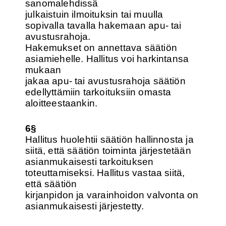
sanomalehdissä
julkaistuin ilmoituksin tai muulla
sopivalla tavalla hakemaan apu- tai
avustusrahoja.
Hakemukset on annettava säätiön
asiamiehelle. Hallitus voi harkintansa
mukaan
jakaa apu- tai avustusrahoja säätiön
edellyttämiin tarkoituksiin omasta
aloitteestaankin.
6§
Hallitus huolehtii säätiön hallinnosta ja
siitä, että säätiön toiminta järjestetään
asianmukaisesti tarkoituksen
toteuttamiseksi. Hallitus vastaa siitä,
että säätiön
kirjanpidon ja varainhoidon valvonta on
asianmukaisesti järjestetty.