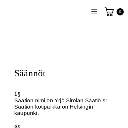
Toggle
0
navigation
Säännöt
1§
Säätiön nimi on Yrjö Sirolan Säätiö sr.
Säätiön kotipaikka on Helsingin
kaupunki.
2§