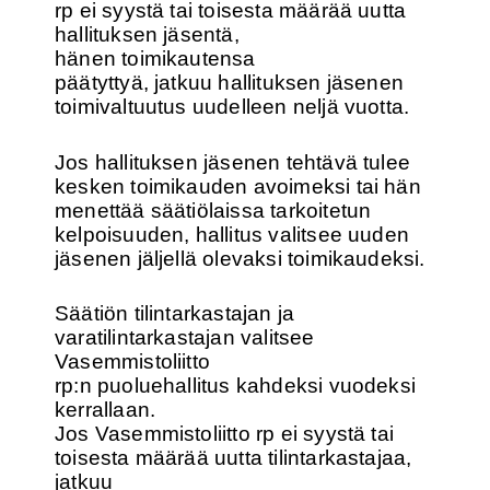
rp ei syystä tai toisesta määrää uutta
hallituksen jäsentä,
hänen toimikautensa
päätyttyä, jatkuu hallituksen jäsenen
toimivaltuutus uudelleen neljä vuotta.
Jos hallituksen jäsenen tehtävä tulee
kesken toimikauden avoimeksi tai hän
menettää säätiölaissa tarkoitetun
kelpoisuuden, hallitus valitsee uuden
jäsenen jäljellä olevaksi toimikaudeksi.
Säätiön tilintarkastajan ja
varatilintarkastajan valitsee
Vasemmistoliitto
rp:n puoluehallitus kahdeksi vuodeksi
kerrallaan.
Jos Vasemmistoliitto rp ei syystä tai
toisesta määrää uutta tilintarkastajaa,
jatkuu