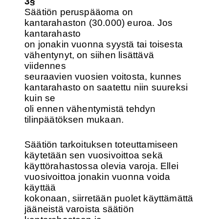
3§
Säätiön peruspääoma on
kantarahaston (30.000) euroa. Jos
kantarahasto
on jonakin vuonna syystä tai toisesta
vähentynyt, on siihen lisättävä
viidennes
seuraavien vuosien voitosta, kunnes
kantarahasto on saatettu niin suureksi
kuin se
oli ennen vähentymistä tehdyn
tilinpäätöksen mukaan.
Säätiön tarkoituksen toteuttamiseen
käytetään sen vuosivoittoa sekä
käyttörahastossa olevia varoja. Ellei
vuosivoittoa jonakin vuonna voida
käyttää
kokonaan, siirretään puolet käyttämättä
jääneistä varoista säätiön