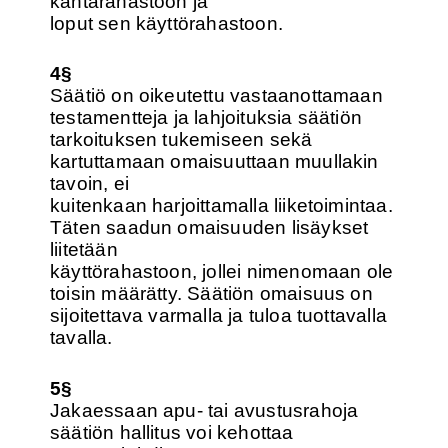
kantarahastoon ja
loput sen käyttörahastoon.
4§
Säätiö on oikeutettu vastaanottamaan
testamentteja ja lahjoituksia säätiön
tarkoituksen tukemiseen sekä
kartuttamaan omaisuuttaan muullakin
tavoin, ei
kuitenkaan harjoittamalla liiketoimintaa.
Täten saadun omaisuuden lisäykset
liitetään
käyttörahastoon, jollei nimenomaan ole
toisin määrätty. Säätiön omaisuus on
sijoitettava varmalla ja tuloa tuottavalla
tavalla.
5§
Jakaessaan apu- tai avustusrahoja
säätiön hallitus voi kehottaa