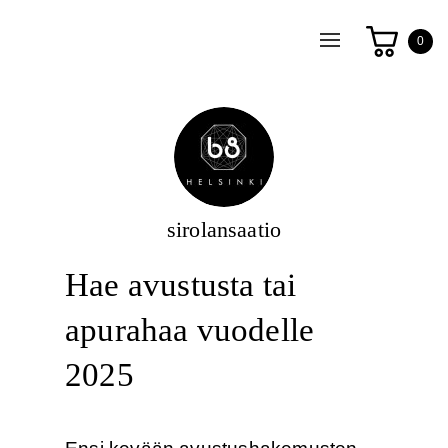
Toggle
0
navigation
sirolansaatio
Hae avustusta tai
apurahaa vuodelle
2025