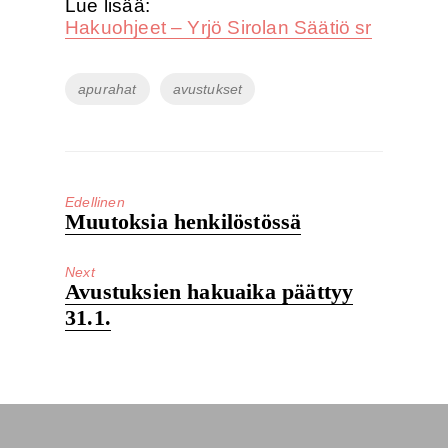
Lue lisää:
Hakuohjeet – Yrjö Sirolan Säätiö sr
Tags
apurahat
avustukset
Edellinen
Edelleinen
Muutoksia henkilöstössä
artikkeli:
Next
Next
Avustuksien hakuaika päättyy
post:
31.1.