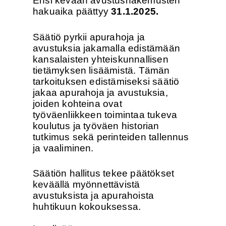
Ensi kevään avustushakemusten
hakuaika päättyy
31.1.2025.
Säätiö pyrkii apurahoja ja
avustuksia jakamalla edistämään
kansalaisten yhteiskunnallisen
tietämyksen lisäämistä. Tämän
tarkoituksen edistämiseksi säätiö
jakaa apurahoja ja avustuksia,
joiden kohteina ovat
työväenliikkeen toimintaa tukeva
koulutus ja työväen historian
tutkimus sekä perinteiden tallennus
ja vaaliminen.
Säätiön hallitus tekee päätökset
keväällä myönnettävistä
avustuksista ja apurahoista
huhtikuun kokouksessa.