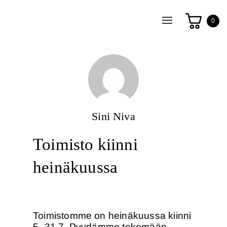
Toggle
0
navigation
Sini Niva
Toimisto kiinni
heinäkuussa
Toimistomme on heinäkuussa kiinni
5.-31.7. Pyydämme tekemään