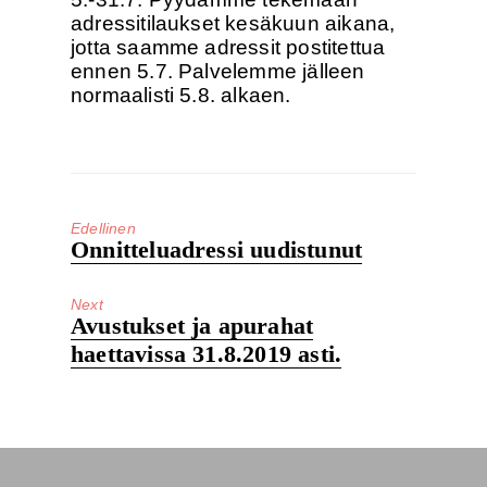
adressitilaukset kesäkuun aikana,
jotta saamme adressit postitettua
ennen 5.7. Palvelemme jälleen
normaalisti 5.8. alkaen.
Edellinen
Edelleinen
Onnitteluadressi uudistunut
artikkeli:
Next
Next
Avustukset ja apurahat
post:
haettavissa 31.8.2019 asti.