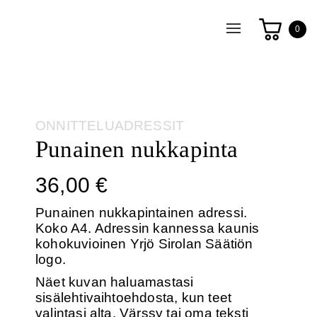
Toggle
0
navigation
Category:
ONNITTELUADRESSIT
Punainen nukkapinta
36,00
€
Punainen nukkapintainen adressi.
Koko A4. Adressin kannessa kaunis
kohokuvioinen Yrjö Sirolan Säätiön
logo.
Näet kuvan haluamastasi
sisälehtivaihtoehdosta, kun teet
valintasi alta. Värssy tai oma teksti